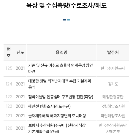
육상 및 수심측량/수로조사/해도
번
년도
용역명
발주처
호
기존 및 신규 여수로 효율적 연계운영 방안
125
2021
한국수자원공사
마련
대명항 갯벌 퇴적방지대책 수립 기본계획
124
2021
경기도
용역
123
2021
점박이물범 인공쉼터 구조변형 진단(측량)
해양환경공단
122
2021
해안선 변화조사(진도부근)
국립해양조사원
121
2021
골재채취해역 해저지형변화 모니터링
국립해양조사원
보령시 수산자원(주꾸미) 산란서식장
한국수산자원공단
120
2021
기본계획수립(긴급)
서해본부