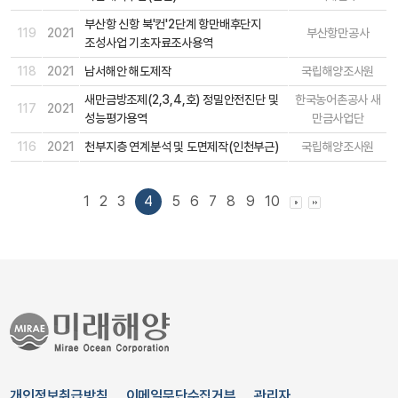
부산항 신항 북'컨'2단계 항만배후단지
119
2021
부산항만공사
조성사업 기초자료조사용역
118
2021
남서해안 해도제작
국립해양조사원
새만금방조제(2,3,4,호) 정밀안전진단 및
한국농어촌공사 새
117
2021
성능평가용역
만금사업단
116
2021
천부지층 연계분석 및 도면제작(인천부근)
국립해양조사원
1
2
3
4
5
6
7
8
9
10
개인정보취급방침
이메일무단수집거부
관리자