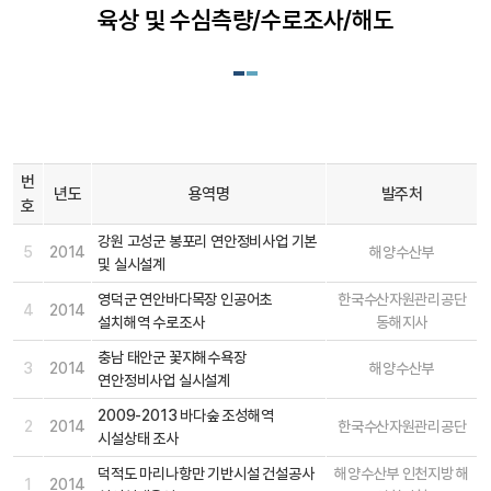
육상 및 수심측량/수로조사/해도
번
년도
용역명
발주처
호
강원 고성군 봉포리 연안정비사업 기본
5
2014
해양수산부
및 실시설계
영덕군 연안바다목장 인공어초
한국수산자원관리공단
4
2014
설치해역 수로조사
동해지사
충남 태안군 꽃지해수욕장
3
2014
해양수산부
연안정비사업 실시설계
2009-2013 바다숲 조성해역
2
2014
한국수산자원관리공단
시설상태 조사
덕적도 마리나항만 기반시설 건설공사
해양수산부 인천지방 해
1
2014