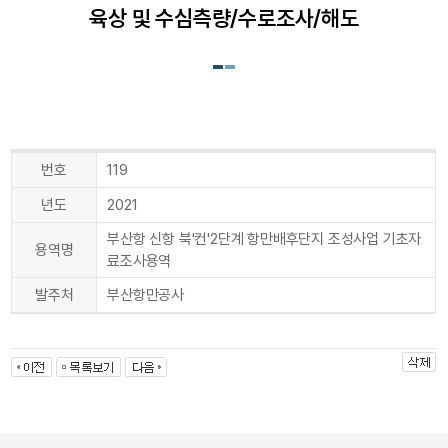
육상 및 수심측량/수로조사/해도
번호
119
년도
2021
부산항 신항 북'컨'2단계 항만배후단지 조성사업 기초자
용역명
료조사용역
발주처
부산항만공사